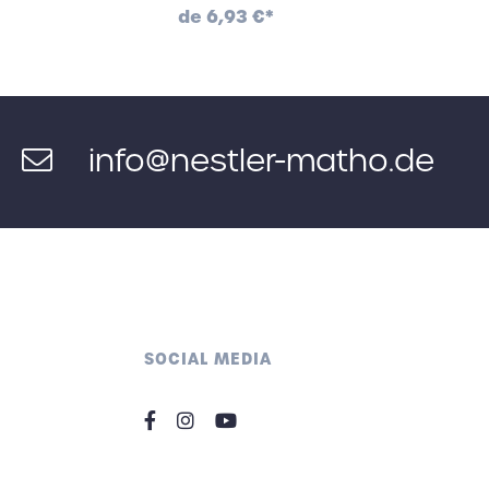
de
6,93 €*
info@nestler-matho.de
SOCIAL MEDIA