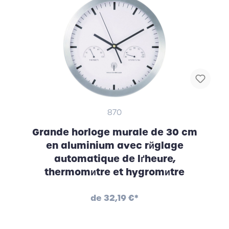
870
Grande horloge murale de 30 cm
en aluminium avec rйglage
automatique de lґheure,
thermomиtre et hygromиtre
de
32,19 €*