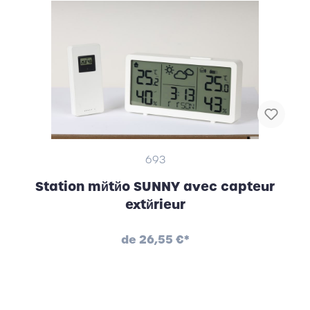
693
Station mйtйo SUNNY avec capteur
extйrieur
de
26,55 €*