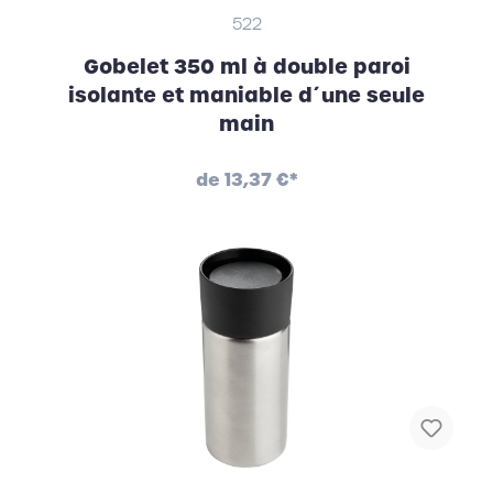
522
Gobelet 350 ml à double paroi
isolante et maniable d´une seule
main
de
13,37 €*