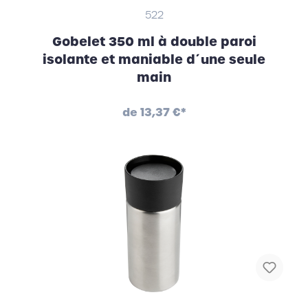
522
Gobelet 350 ml à double paroi
isolante et maniable d´une seule
main
de
13,37 €*