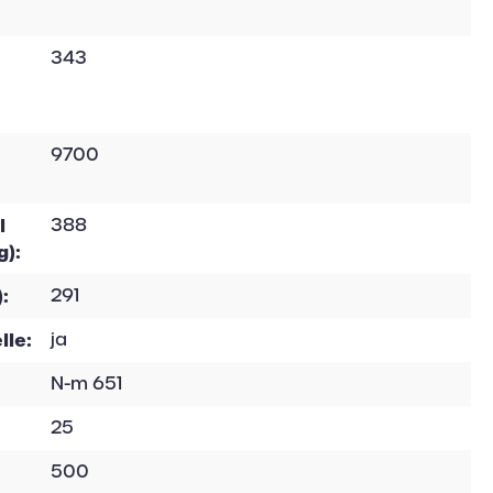
343
9700
l
388
g):
:
291
lle:
ja
N-m 651
25
500