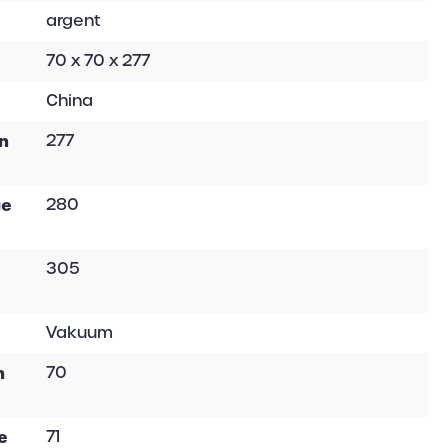
argent
70 x 70 x 277
China
en
277
ge
280
305
Vakuum
n
70
e
71