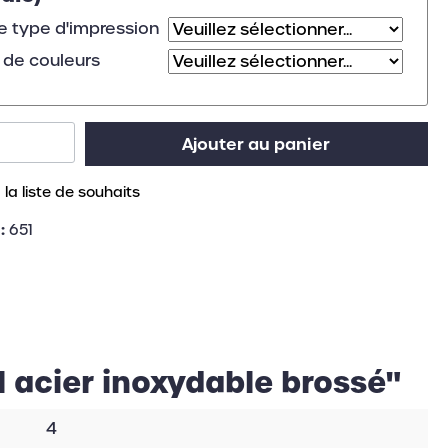
le type d'impression
de couleurs
Ajouter au panier
 la liste de souhaits
 :
651
l acier inoxydable brossé"
4