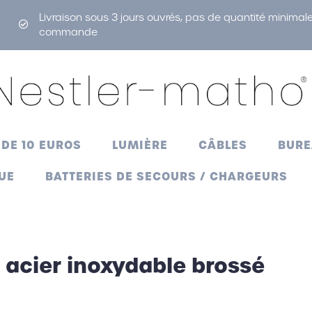
Livraison sous 3 jours ouvrés, pas de quantité minimal
commande
 DE 10 EUROS
LUMIÈRE
CÂBLES
BUR
UE
BATTERIES DE SECOURS / CHARGEURS
urs
 acier inoxydable brossé
n air
clés
ts
 à repas
urs
ies de secours
Lampes de poche
Ventilateurs
Briquets
Pailles
lumineux
atrice
lles thermos
s tricotés
Bouteilles thermos
Pailles
Bouteilles thermos