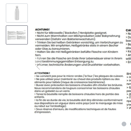
Horloges murales, réveils
RFID