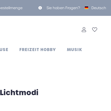
tbestellmenge
Sie haben Fragen?
Deutsch
USE
FREIZEIT HOBBY
MUSIK
 Lichtmodi
Nachtlichter
Luftbefeuchter
Käsebretter
Koffergrill
Lunchboxen
Handyhalter