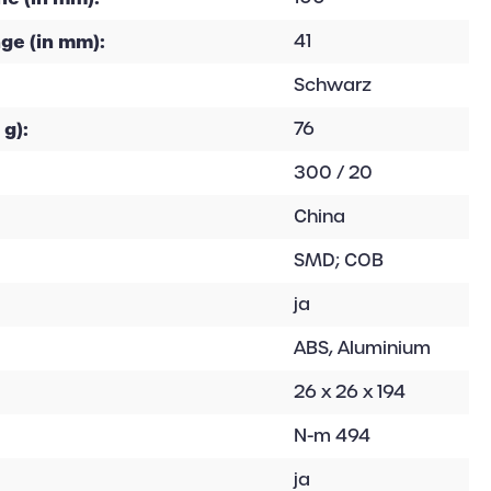
ge (in mm):
41
Schwarz
 g):
76
300 / 20
China
SMD; COB
ja
ABS, Aluminium
26 x 26 x 194
N-m 494
ja