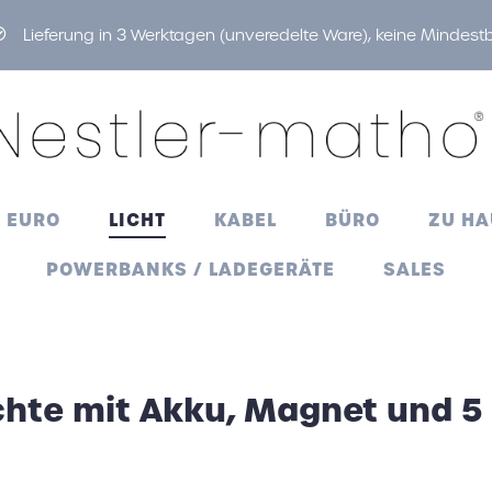
Lieferung in 3 Werktagen (unveredelte Ware), keine Mindes
0 EURO
LICHT
KABEL
BÜRO
ZU HA
POWERBANKS / LADEGERÄTE
SALES
chte mit Akku, Magnet und 5
r
selanhänger
r
boxen
en
rer
banks
Taschenlampen
Ventilatoren
Feuerzeuge
Trinkhalme
htete Logos
nrechner
oskannen
-Mützen
Thermoskannen
Trinkhalme
Thermoskannen