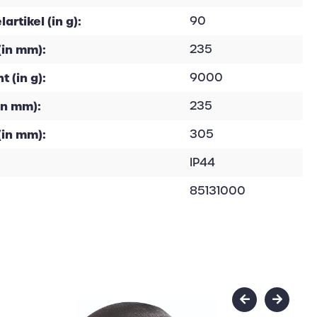
rtikel (in g):
90
(in mm):
235
 (in g):
9000
in mm):
235
(in mm):
305
IP44
85131000