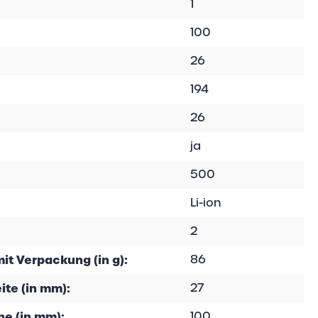
1
100
26
194
26
ja
500
Li-ion
2
it Verpackung (in g):
86
te (in mm):
27
e (in mm):
100