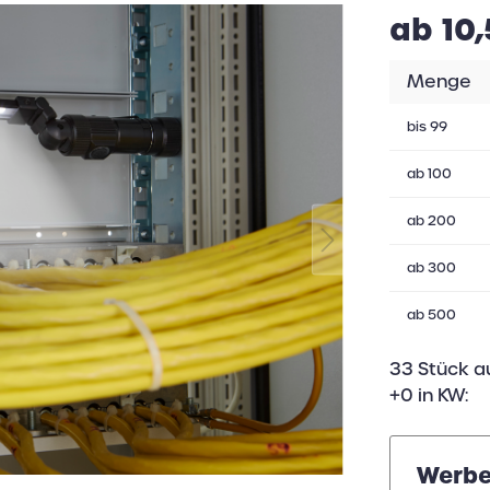
ab 10,
Menge
bis
99
ab
100
ab
200
ab
300
ab
500
33 Stück a
+0 in KW:
Werbe