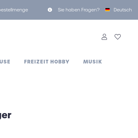
tbestellmenge
Sie haben Fragen?
Deutsch
USE
FREIZEIT HOBBY
MUSIK
ger
Nachtlichter
Luftbefeuchter
Käsebretter
Koffergrill
Lunchboxen
Handyhalter