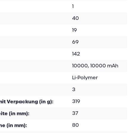
1
40
19
69
142
10000, 10000 mAh
Li-Polymer
3
it Verpackung (in g):
319
te (in mm):
37
e (in mm):
80