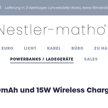
Lieferung in 3 Werktagen (unveredelte Ware), keine Mindes
0 EURO
LICHT
KABEL
BÜRO
ZU HA
POWERBANKS / LADEGERÄTE
SALES
0mAh und 15W Wireless Char
r
selanhänger
r
boxen
en
rer
banks
Taschenlampen
Ventilatoren
Feuerzeuge
Trinkhalme
htete Logos
nrechner
oskannen
-Mützen
Thermoskannen
Trinkhalme
Thermoskannen