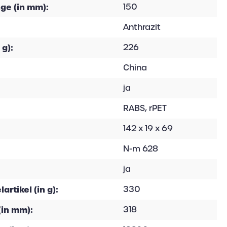
ge (in mm):
150
Anthrazit
 g):
226
China
ja
RABS, rPET
142 x 19 x 69
N-m 628
ja
rtikel (in g):
330
(in mm):
318