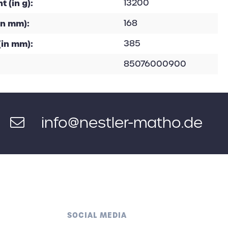
 (in g):
13200
in mm):
168
(in mm):
385
85076000900
info@nestler-matho.de
SOCIAL MEDIA