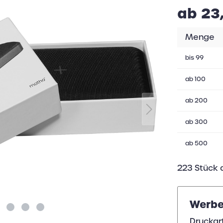
ab 23
Menge
bis
99
ab
100
ab
200
ab
300
ab
500
223 Stück 
Werbe
Druckar